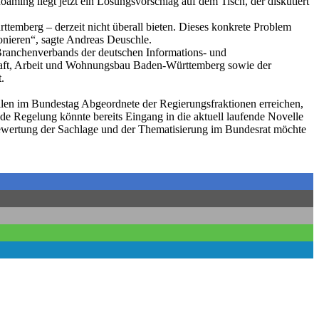
ing liegt jetzt ein Lösungsvorschlag auf dem Tisch, der diskutiert
temberg – derzeit nicht überall bieten. Dieses konkrete Problem
onieren“, sagte Andreas Deuschle.
ranchenverbands der deutschen Informations- und
schaft, Arbeit und Wohnungsbau Baden-Württemberg sowie der
.
llen im Bundestag Abgeordnete der Regierungsfraktionen erreichen,
de Regelung könnte bereits Eingang in die aktuell laufende Novelle
ewertung der Sachlage und der Thematisierung im Bundesrat möchte