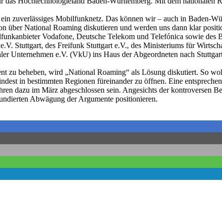
ür das Hochtechnologieland Baden-Württemberg. Mit dem nationalen Roam
ein zuverlässiges Mobilfunknetz. Das können wir – auch in Baden-Würt
on über National Roaming diskutieren und werden uns dann klar positi
unkanbieter Vodafone, Deutsche Telekom und Telefónica sowie des B
. Stuttgart, des Freifunk Stuttgart e.V., des Ministeriums für Wirt
er Unternehmen e.V. (VkU) ins Haus der Abgeordneten nach Stuttgart
nt zu beheben, wird „National Roaming“ als Lösung diskutiert. So wo
indest in bestimmten Regionen füreinander zu öffnen. Eine entsprechen
ren dazu im März abgeschlossen sein. Angesichts der kontroversen B
undierten Abwägung der Argumente positionieren.