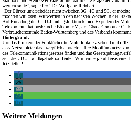
Standort- und Wettbewerbsfaktor und damit eine Frage der Zukunft f
werden sollte“, sagte Prof. Dr. Wolfgang Reinhart.
„Der Bürger unterscheidet nicht zwischen 3G, 4G und 5G, er möchte 
möchten wir lösen. Wir werden in den nächsten Wochen in der Frakti
Auf Einladung der CDU-Landtagsfraktion kamen Experten der Mobilf
Telekommunikationsbranche Bitkom e.V., des Chaos Computer Club e.V
Verbraucherzentrale Baden-Württemberg und des Verbands kommunal
Hintergrund:
Um das Problem der Funklöcher im Mobilfunknetz schnell und effizie
dass Netzanbieter dazu verpflichtet werden, ihre Mobilfunknetze zum
des Telekommunikationsgesetzes finden und das Gesetzgebungsverfah
sich die CDU-Landtagsfraktion Baden-Württemberg auf Basis einer f
Jetzt teilen!
Weitere Meldungen