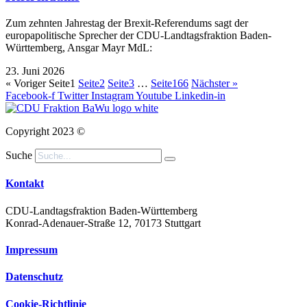
Zum zehnten Jahrestag der Brexit-Referendums sagt der
europapolitische Sprecher der CDU-Landtagsfraktion Baden-
Württemberg, Ansgar Mayr MdL:
23. Juni 2026
« Voriger
Seite
1
Seite
2
Seite
3
…
Seite
166
Nächster »
Facebook-f
Twitter
Instagram
Youtube
Linkedin-in
Copyright 2023 ©
Suche
Kontakt
CDU-Landtagsfraktion Baden-Württemberg
Konrad-Adenauer-Straße 12, 70173 Stuttgart
Impressum
Datenschutz
Cookie-Richtlinie