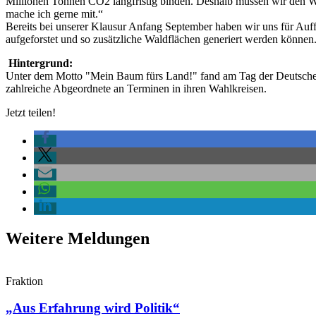
Millionen Tonnen CO2 langfristig binden. Deshalb müssen wir den Wa
mache ich gerne mit.“
Bereits bei unserer Klausur Anfang September haben wir uns für Au
aufgeforstet und so zusätzliche Waldflächen generiert werden können.
Hintergrund:
Unter dem Motto "Mein Baum fürs Land!" fand am Tag der Deutschen E
zahlreiche Abgeordnete an Terminen in ihren Wahlkreisen.
Jetzt teilen!
Weitere Meldungen
Fraktion
„Aus Erfahrung wird Politik“