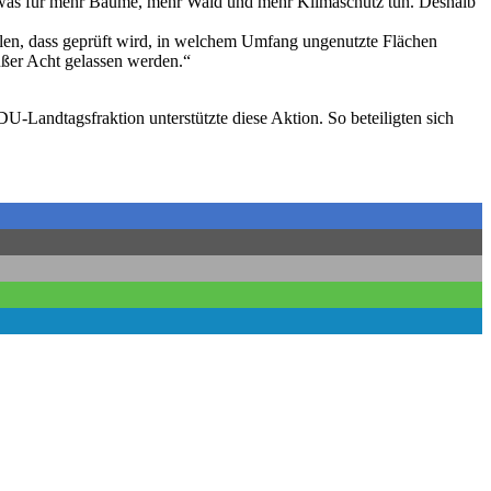
 etwas für mehr Bäume, mehr Wald und mehr Klimaschutz tun. Deshalb
len, dass geprüft wird, in welchem Umfang ungenutzte Flächen
außer Acht gelassen werden.“
Landtagsfraktion unterstützte diese Aktion. So beteiligten sich