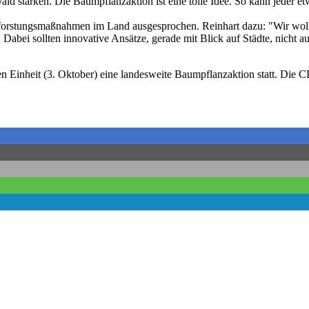
ld stärken. Die Baumpflanzaktion ist eine tolle Idee. So kann jeder
fforstungsmaßnahmen im Land ausgesprochen. Reinhart dazu: "Wir wol
 Dabei sollten innovative Ansätze, gerade mit Blick auf Städte, nicht 
inheit (3. Oktober) eine landesweite Baumpflanzaktion statt. Die CDU-