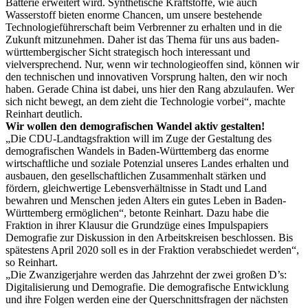
Batterie erweitert wird. Synthetische Kraftstoffe, wie auch
Wasserstoff bieten enorme Chancen, um unsere bestehende
Technologieführerschaft beim Verbrenner zu erhalten und in die
Zukunft mitzunehmen. Daher ist das Thema für uns aus baden-
württembergischer Sicht strategisch hoch interessant und
vielversprechend. Nur, wenn wir technologieoffen sind, können wir
den technischen und innovativen Vorsprung halten, den wir noch
haben. Gerade China ist dabei, uns hier den Rang abzulaufen. Wer
sich nicht bewegt, an dem zieht die Technologie vorbei“, machte
Reinhart deutlich.
Wir wollen den demografischen Wandel aktiv gestalten!
„Die CDU-Landtagsfraktion will im Zuge der Gestaltung des
demografischen Wandels in Baden-Württemberg das enorme
wirtschaftliche und soziale Potenzial unseres Landes erhalten und
ausbauen, den gesellschaftlichen Zusammenhalt stärken und
fördern, gleichwertige Lebensverhältnisse in Stadt und Land
bewahren und Menschen jeden Alters ein gutes Leben in Baden-
Württemberg ermöglichen“, betonte Reinhart. Dazu habe die
Fraktion in ihrer Klausur die Grundzüge eines Impulspapiers
Demografie zur Diskussion in den Arbeitskreisen beschlossen. Bis
spätestens April 2020 soll es in der Fraktion verabschiedet werden“,
so Reinhart.
„Die Zwanzigerjahre werden das Jahrzehnt der zwei großen D’s:
Digitalisierung und Demografie. Die demografische Entwicklung
und ihre Folgen werden eine der Querschnittsfragen der nächsten