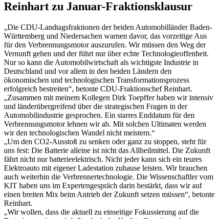
Reinhart zu Januar-Fraktionsklausur
„Die CDU-Landtagsfraktionen der beiden Automobilländer Baden-
Württemberg und Niedersachen warnen davor, das vorzeitige Aus
für den Verbrennungsmotor auszurufen. Wir müssen den Weg der
Vernunft gehen und der führt nur über echte Technologieoffenheit.
Nur so kann die Automobilwirtschaft als wichtigste Industrie in
Deutschland und vor allem in den beiden Ländern den
ökonomischen und technologischen Transformationsprozess
erfolgreich bestreiten“, betonte CDU-Fraktionschef Reinhart.
„Zusammen mit meinem Kollegen Dirk Toepffer haben wir intensiv
und länderübergreifend über die strategischen Fragen in der
Automobilindustrie gesprochen. Ein starres Enddatum für den
Verbrennungsmotor lehnen wir ab. Mit solchen Ultimaten werden
wir den technologischen Wandel nicht meistern.“
„Um den CO2-Ausstoß zu senken oder ganz zu stoppen, steht für
uns fest: Die Batterie alleine ist nicht das Allheilmittel. Die Zukunft
fährt nicht nur batterieelektrisch. Nicht jeder kann sich ein teures
Elektroauto mit eigener Ladestation zuhause leisten. Wir brauchen
auch weiterhin die Verbrennertechnologie. Die Wissenschaftler vom
KIT haben uns im Expertengespräch darin bestärkt, dass wir auf
einen breiten Mix beim Antrieb der Zukunft setzen müssen“, betonte
Reinhart.
„Wir wollen, dass die aktuell zu einseitige Fokussierung auf die