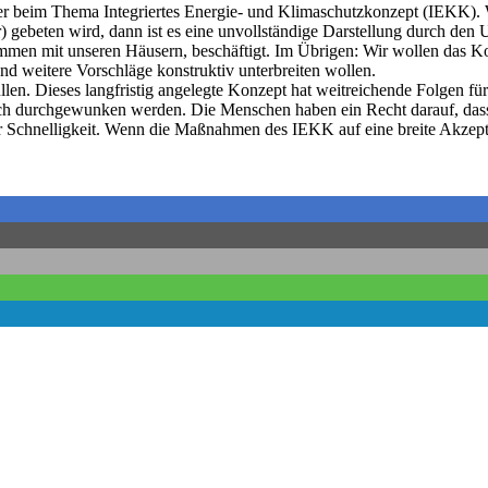
r beim Thema Integriertes Energie- und Klimaschutzkonzept (IEKK). W
r) gebeten wird, dann ist es eine unvollständige Darstellung durch den 
ammen mit unseren Häusern, beschäftigt. Im Übrigen: Wir wollen das K
d weitere Vorschläge konstruktiv unterbreiten wollen.
. Dieses langfristig angelegte Konzept hat weitreichende Folgen für 
ch durchgewunken werden. Die Menschen haben ein Recht darauf, dass s
or Schnelligkeit. Wenn die Maßnahmen des IEKK auf eine breite Akzeptan