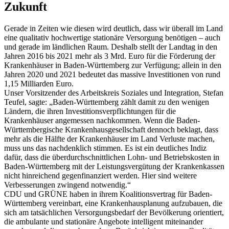
Zukunft
Gerade in Zeiten wie diesen wird deutlich, dass wir überall im Land
eine qualitativ hochwertige stationäre Versorgung benötigen – auch
und gerade im ländlichen Raum. Deshalb stellt der Landtag in den
Jahren 2016 bis 2021 mehr als 3 Mrd. Euro für die Förderung der
Krankenhäuser in Baden-Württemberg zur Verfügung; allein in den
Jahren 2020 und 2021 bedeutet das massive Investitionen von rund
1,15 Milliarden Euro.
Unser Vorsitzender des Arbeitskreis Soziales und Integration, Stefan
Teufel, sagte: „Baden-Württemberg zählt damit zu den wenigen
Ländern, die ihren Investitionsverpflichtungen für die
Krankenhäuser angemessen nachkommen. Wenn die Baden-
Württembergische Krankenhausgesellschaft dennoch beklagt, dass
mehr als die Hälfte der Krankenhäuser im Land Verluste machen,
muss uns das nachdenklich stimmen. Es ist ein deutliches Indiz
dafür, dass die überdurchschnittlichen Lohn- und Betriebskosten in
Baden-Württemberg mit der Leistungsvergütung der Krankenkassen
nicht hinreichend gegenfinanziert werden. Hier sind weitere
Verbesserungen zwingend notwendig.“
CDU und GRÜNE haben in ihrem Koalitionsvertrag für Baden-
Württemberg vereinbart, eine Krankenhausplanung aufzubauen, die
sich am tatsächlichen Versorgungsbedarf der Bevölkerung orientiert,
die ambulante und stationäre Angebote intelligent miteinander