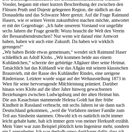
Vossler, begann mit einer kurzen Beschreibung der zwischen den
Flüssen Pruth und Dnjestr gelegenen Region, die südlich an das
Donaudelta und das Schwarze Meer grenzt. Auf die Frage Raimund
Hasers, wie er seinen Verein zukunftsfest machen möchte, antwortet
er mit der Gegenfrage: „Ich habe unserem Vorstand vor ungefähr
sechs Jahren die Frage gestellt: Wozu braucht die Welt den Verein
der Bessarabiendeutschen? Nur wenn wir darauf eine Antwort
haben, haben wir auch eine Zukunft. Da haben wir wirklich
gerungen!“
„Wir haben Beide etwas gemeinsam,“ wendet sich Raimund Haser
schließlich an Adolf Klohs. „Wir kommen beide aus einem
Kuhländchen,“ scherzte der gebürtige Allgäuer über seine Heimat.
Tatsächlich hat das Kühlandl wie das Allgäu mit seinem klassischen
Braunvieh, mit der Rasse des Kuhländler Rindes, eine ureigene
Rinderrasse. Letztere wurde sogar auf der Weltausstellung 1873 in
Wien für seine hervorragende Milchleistung prämiert. Darüber
hinaus wies Klohs auf die über Jahre hinweg gewachsenen
Beziehungen zwischen Ludwigsburg und der alten Heimat hin.
Die aus Kasachstan stammende Helena Goldt hat ihre frühe
Kindheit in Russland verbracht, mit sechs Jahren ist sie dann nach
Deutschland gekommen, „weil die Vorfahren meiner Familie zum
Teil aus Sinsheim stammen. Obwohl ich es natürlich nicht immer
leicht gehabt hatte, hab ich immer gern von meiner Herkunft erzählt.
Mein Vater war zum Beispiel plötzlich kein Ingenieur mehr, sondern
ein Lagerarbeiter. Ich war deshalb umso dankbarer dafür, dass ich