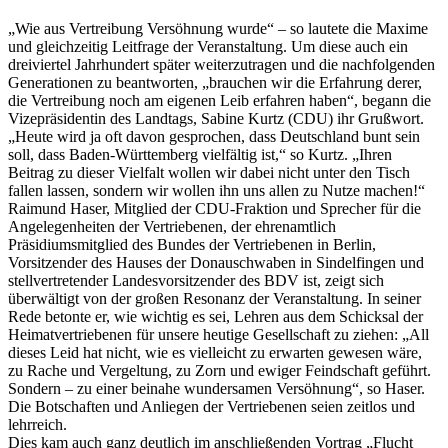
„Wie aus Vertreibung Versöhnung wurde“ – so lautete die Maxime
und gleichzeitig Leitfrage der Veranstaltung. Um diese auch ein
dreiviertel Jahrhundert später weiterzutragen und die nachfolgenden
Generationen zu beantworten, „brauchen wir die Erfahrung derer,
die Vertreibung noch am eigenen Leib erfahren haben“, begann die
Vizepräsidentin des Landtags, Sabine Kurtz (CDU) ihr Grußwort.
„Heute wird ja oft davon gesprochen, dass Deutschland bunt sein
soll, dass Baden-Württemberg vielfältig ist,“ so Kurtz. „Ihren
Beitrag zu dieser Vielfalt wollen wir dabei nicht unter den Tisch
fallen lassen, sondern wir wollen ihn uns allen zu Nutze machen!“
Raimund Haser, Mitglied der CDU-Fraktion und Sprecher für die
Angelegenheiten der Vertriebenen, der ehrenamtlich
Präsidiumsmitglied des Bundes der Vertriebenen in Berlin,
Vorsitzender des Hauses der Donauschwaben in Sindelfingen und
stellvertretender Landesvorsitzender des BDV ist, zeigt sich
überwältigt von der großen Resonanz der Veranstaltung. In seiner
Rede betonte er, wie wichtig es sei, Lehren aus dem Schicksal der
Heimatvertriebenen für unsere heutige Gesellschaft zu ziehen: „All
dieses Leid hat nicht, wie es vielleicht zu erwarten gewesen wäre,
zu Rache und Vergeltung, zu Zorn und ewiger Feindschaft geführt.
Sondern – zu einer beinahe wundersamen Versöhnung“, so Haser.
Die Botschaften und Anliegen der Vertriebenen seien zeitlos und
lehrreich.
Dies kam auch ganz deutlich im anschließenden Vortrag „Flucht