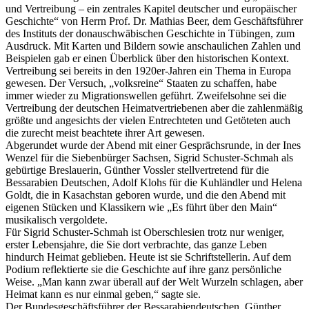
und Vertreibung – ein zentrales Kapitel deutscher und europäischer
Geschichte“ von Herrn Prof. Dr. Mathias Beer, dem Geschäftsführer
des Instituts der donauschwäbischen Geschichte in Tübingen, zum
Ausdruck. Mit Karten und Bildern sowie anschaulichen Zahlen und
Beispielen gab er einen Überblick über den historischen Kontext.
Vertreibung sei bereits in den 1920er-Jahren ein Thema in Europa
gewesen. Der Versuch, „volksreine“ Staaten zu schaffen, habe
immer wieder zu Migrationswellen geführt. Zweifelsohne sei die
Vertreibung der deutschen Heimatvertriebenen aber die zahlenmäßig
größte und angesichts der vielen Entrechteten und Getöteten auch
die zurecht meist beachtete ihrer Art gewesen.
Abgerundet wurde der Abend mit einer Gesprächsrunde, in der Ines
Wenzel für die Siebenbürger Sachsen, Sigrid Schuster-Schmah als
gebürtige Breslauerin, Günther Vossler stellvertretend für die
Bessarabien Deutschen, Adolf Klohs für die Kuhländler und Helena
Goldt, die in Kasachstan geboren wurde, und die den Abend mit
eigenen Stücken und Klassikern wie „Es führt über den Main“
musikalisch vergoldete.
Für Sigrid Schuster-Schmah ist Oberschlesien trotz nur weniger,
erster Lebensjahre, die Sie dort verbrachte, das ganze Leben
hindurch Heimat geblieben. Heute ist sie Schriftstellerin. Auf dem
Podium reflektierte sie die Geschichte auf ihre ganz persönliche
Weise. „Man kann zwar überall auf der Welt Wurzeln schlagen, aber
Heimat kann es nur einmal geben,“ sagte sie.
Der Bundesgeschäftsführer der Bessarabiendeutschen, Günther