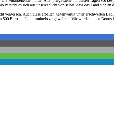
. Die Mitarbeitenden in der Altenpflege stehen in diesen Tagen vor bes
versteht es sich aus unserer Sicht von selbst, dass das Land sich an d
icht vergessen. Auch diese arbeiten gegenwärtig unter erschwerten Be
zu 500 Euro aus Landesmitteln zu gewähren. Wir würden einen Bonus fü