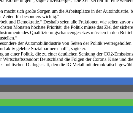
ausforderungen“, sagte Zitzelsberger. Die Zeit sei reif für eine weite
 macht sich große Sorgen um die Arbeitsplätze in der Autoindustrie, be
en Zeiten für besonders wichtig.“
rbeit und Demokratie.“ Deshalb seien alle Fraktionen wie selten zuvor wi
chsten Monaten höchste Priorität, die Politik müsse das Ziel der sichere
ie Instrumente des Qualifizierungschancengesetzes müssten in den Betri
ustellen.“
sbesondere der Automobilindustrie von Seiten der Politik weitergeholf
d aktiv gelebte Sozialpartnerschaft“, sagte er.
eng an einer Politik, die zu einer deutlichen Senkung der CO2-Emission
 Wirtschaftsstandort Deutschland die Folgen der Corona-Krise und die 
politischen Dialogs statt, den die IG Metall mit demokratisch gewählte