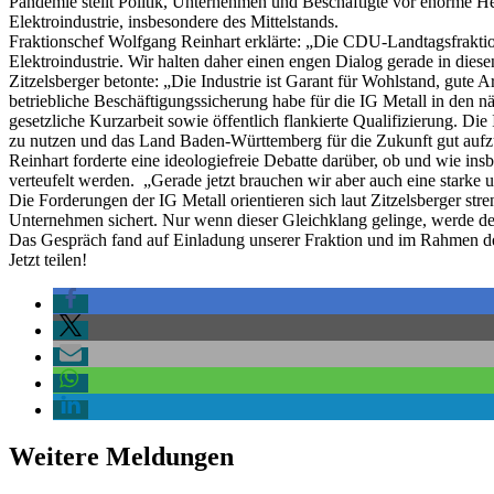
Pandemie stellt Politik, Unternehmen und Beschäftigte vor enorme Her
Elektroindustrie, insbesondere des Mittelstands.
Fraktionschef Wolfgang Reinhart erklärte: „Die CDU-Landtagsfraktion
Elektroindustrie. Wir halten daher einen engen Dialog gerade in dies
Zitzelsberger betonte: „Die Industrie ist Garant für Wohlstand, gute A
betriebliche Beschäftigungssicherung habe für die IG Metall in den nä
gesetzliche Kurzarbeit sowie öffentlich flankierte Qualifizierung. D
zu nutzen und das Land Baden-Württemberg für die Zukunft gut aufz
Reinhart forderte eine ideologiefreie Debatte darüber, ob und wie in
verteufelt werden. „Gerade jetzt brauchen wir aber auch eine starke un
Die Forderungen der IG Metall orientieren sich laut Zitzelsberger str
Unternehmen sichert. Nur wenn dieser Gleichklang gelinge, werde der
Das Gespräch fand auf Einladung unserer Fraktion und im Rahmen des 
Jetzt teilen!
Weitere Meldungen