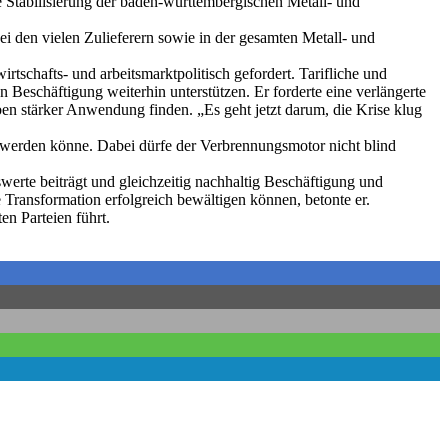
re Stabilisierung der baden-württembergischen Metall- und
i den vielen Zulieferern sowie in der gesamten Metall- und
rtschafts- und arbeitsmarktpolitisch gefordert. Tarifliche und
n Beschäftigung weiterhin unterstützen. Er forderte eine verlängerte
eben stärker Anwendung finden. „Es geht jetzt darum, die Krise klug
en werden könne. Dabei dürfe der Verbrennungsmotor nicht blind
swerte beiträgt und gleichzeitig nachhaltig Beschäftigung und
Transformation erfolgreich bewältigen können, betonte er.
n Parteien führt.