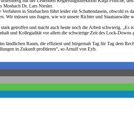
temberg mit der Leitenden Regierungsdirektorin Katja Fritsche, dem 
s Mosbach Dr. Lars Niesler.
Verfahren in Strafsachen führt leider ein Schattendasein, obwohl es das
en. Wir müssen uns fragen, wie wir unsere Richter und Staatsanwälte wei
tark getroffen und macht auch heute noch die Arbeit schwierig. „Es is
alt und Kollegialität vor allem die schwierige Zeit des Lock-Downs ge
im ländlichen Raum, die effizient und bürgernah Tag für Tag dem Recht
lungen in Zukunft profitieren“, so Arnulf von Eyb.