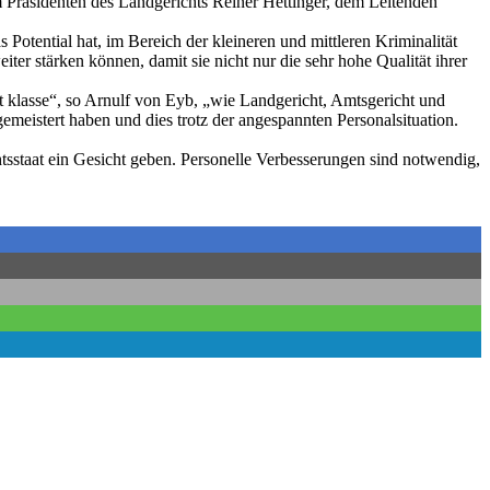
Präsidenten des Landgerichts Reiner Hettinger, dem Leitenden
 Potential hat, im Bereich der kleineren und mittleren Kriminalität
ter stärken können, damit sie nicht nur die sehr hohe Qualität ihrer
t klasse“, so Arnulf von Eyb, „wie Landgericht, Amtsgericht und
meistert haben und dies trotz der angespannten Personalsituation.
sstaat ein Gesicht geben. Personelle Verbesserungen sind notwendig,