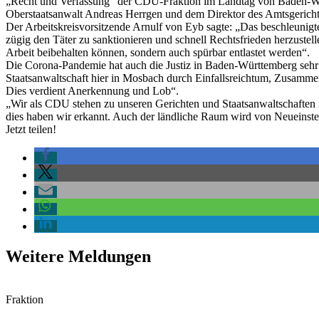
„Recht und Verfassung“ der CDU-Fraktion im Landtag von Baden-Würt
Oberstaatsanwalt Andreas Herrgen und dem Direktor des Amtsgericht
Der Arbeitskreisvorsitzende Arnulf von Eyb sagte: „Das beschleunigte 
zügig den Täter zu sanktionieren und schnell Rechtsfrieden herzustell
Arbeit beibehalten können, sondern auch spürbar entlastet werden“.
Die Corona-Pandemie hat auch die Justiz in Baden-Württemberg sehr s
Staatsanwaltschaft hier in Mosbach durch Einfallsreichtum, Zusammenh
Dies verdient Anerkennung und Lob“.
„Wir als CDU stehen zu unseren Gerichten und Staatsanwaltschaften 
dies haben wir erkannt. Auch der ländliche Raum wird von Neueinstel
Jetzt teilen!
Weitere Meldungen
Fraktion