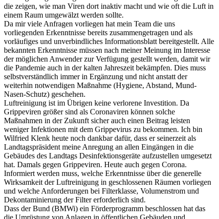
die zeigen, wie man Viren dort inaktiv macht und wie oft die Luft in
einem Raum umgewälzt werden sollte.
Da mir viele Anfragen vorliegen hat mein Team die uns
vorliegenden Erkenntnisse bereits zusammengetragen und als
vorläufiges und unverbindliches Informationsblatt bereitgestellt. Alle
bekannten Erkenntnisse müssen nach meiner Meinung im Interesse
der möglichen Anwender zur Verfügung gestellt werden, damit wir
die Pandemie auch in der kalten Jahreszeit bekämpfen. Dies muss
selbstverständlich immer in Ergänzung und nicht anstatt der
weiterhin notwendigen Maßnahme (Hygiene, Abstand, Mund-
Nasen-Schutz) geschehen.
Luftreinigung ist im Übrigen keine verlorene Investition. Da
Grippeviren größer sind als Coronaviren können solche
Maßnahmen in der Zukunft sicher auch einen Beitrag leisten
weniger Infektionen mit dem Grippevirus zu bekommen. Ich bin
Wilfried Klenk heute noch dankbar dafür, dass er seinerzeit als
Landtagspräsident meine Anregung an allen Eingängen in die
Gebäudes des Landtags Desinfektionsgeräte aufzustellen umgesetzt
hat. Damals gegen Grippeviren. Heute auch gegen Corona.
Informiert werden muss, welche Erkenntnisse über die generelle
Wirksamkeit der Luftreinigung in geschlossenen Räumen vorliegen
und welche Anforderungen bei Filterklasse, Volumenstrom und
Dekontaminierung der Filter erforderlich sind.
Dass der Bund (BMWi) ein Förderprogramm beschlossen hat das
die Umrüstung von Anlagen in öffentlichen Gebäuden und