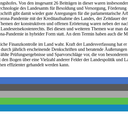
ungshofes. Von den insgesamt 26 Beiträgen in dieser waren insbesond
stechnologie des Landesamts für Besoldung und Versorgung, Förderun
chrift gibt damit wieder gute Anregungen für die parlamentarische Arb
 Corona-Pandemie mit der Kreditaufnahme des Landes, der Zeitdauer d
e Themen der konstruktiven und offenen Erörterung waren neben der n
 Landesreisekostenrechts. Bei diesen und weiteren Themen war man da
na-Pandemie in hybrider Form statt. An dem Termin haben auch die Mit
he Finanzkontrolle im Land wahr. Kraft der Landesverfassung hat er
em durch jährlich erscheinende Denkschriften und beratende Äußerungen
ählte Prüfungsergebnisse und Sparvorschläge vor, die von besonderem In
 den Bogen über eine Vielzahl anderer Felder der Landespolitik und La
hen effizienter gehandelt werden kann.