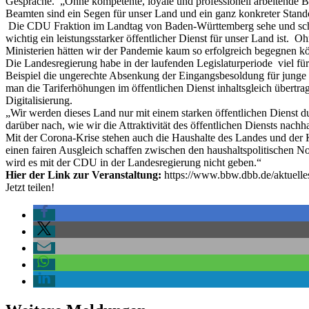
Gespräche. „Ohne kompetente, loyale und professionell arbeitende Be
Beamten sind ein Segen für unser Land und ein ganz konkreter Stando
Die CDU Fraktion im Landtag von Baden-Württemberg sehe und schät
wichtig ein leistungsstarker öffentlicher Dienst für unser Land ist
Ministerien hätten wir der Pandemie kaum so erfolgreich begegnen k
Die Landesregierung habe in der laufenden Legislaturperiode viel für
Beispiel die ungerechte Absenkung der Eingangsbesoldung für junge 
man die Tariferhöhungen im öffentlichen Dienst inhaltsgleich übertra
Digitalisierung.
„Wir werden dieses Land nur mit einem starken öffentlichen Dienst du
darüber nach, wie wir die Attraktivität des öffentlichen Diensts nachh
Mit der Corona-Krise stehen auch die Haushalte des Landes und der 
einen fairen Ausgleich schaffen zwischen den haushaltspolitischen N
wird es mit der CDU in der Landesregierung nicht geben.“
Hier der Link zur Veranstaltung:
https://www.bbw.dbb.de/aktuelles
Jetzt teilen!