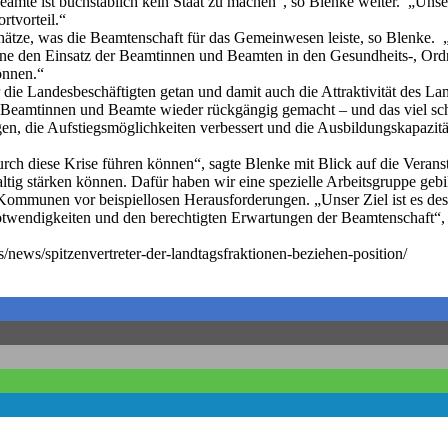
amte ist buchstäblich kein Staat zu machen“, so Blenke weiter. „Unse
rtvorteil.“
ze, was die Beamtenschaft für das Gemeinwesen leiste, so Blenke. 
. Ohne den Einsatz der Beamtinnen und Beamten in den Gesundheits-, Or
önnen.“
 die Landesbeschäftigten getan und damit auch die Attraktivität des Lan
Beamtinnen und Beamte wieder rückgängig gemacht – und das viel schne
gen, die Aufstiegsmöglichkeiten verbessert und die Ausbildungskapazit
rch diese Krise führen können“, sagte Blenke mit Blick auf die Veransta
altig stärken können. Dafür haben wir eine spezielle Arbeitsgruppe gebi
Kommunen vor beispiellosen Herausforderungen. „Unser Ziel ist es desh
otwendigkeiten und den berechtigten Erwartungen der Beamtenschaft“, er
/news/spitzenvertreter-der-landtagsfraktionen-beziehen-position/