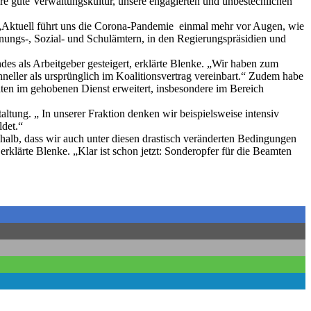
re gute Verwaltungskultur, unsere engagierten und unbestechlichen
„Aktuell führt uns die Corona-Pandemie einmal mehr vor Augen, wie
dnungs-, Sozial- und Schulämtern, in den Regierungspräsidien und
des als Arbeitgeber gesteigert, erklärte Blenke. „Wir haben zum
ller als ursprünglich im Koalitionsvertrag vereinbart.“ Zudem habe
äten im gehobenen Dienst erweitert, insbesondere im Bereich
ltung. „ In unserer Fraktion denken wir beispielsweise intensiv
ldet.“
alb, dass wir auch unter diesen drastisch veränderten Bedingungen
klärte Blenke. „Klar ist schon jetzt: Sonderopfer für die Beamten