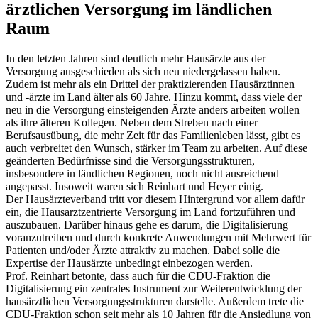
ärztlichen Versorgung im ländlichen
Raum
In den letzten Jahren sind deutlich mehr Hausärzte aus der
Versorgung ausgeschieden als sich neu niedergelassen haben.
Zudem ist mehr als ein Drittel der praktizierenden Hausärztinnen
und -ärzte im Land älter als 60 Jahre. Hinzu kommt, dass viele der
neu in die Versorgung einsteigenden Ärzte anders arbeiten wollen
als ihre älteren Kollegen. Neben dem Streben nach einer
Berufsausübung, die mehr Zeit für das Familienleben lässt, gibt es
auch verbreitet den Wunsch, stärker im Team zu arbeiten. Auf diese
geänderten Bedürfnisse sind die Versorgungsstrukturen,
insbesondere in ländlichen Regionen, noch nicht ausreichend
angepasst. Insoweit waren sich Reinhart und Heyer einig.
Der Hausärzteverband tritt vor diesem Hintergrund vor allem dafür
ein, die Hausarztzentrierte Versorgung im Land fortzuführen und
auszubauen. Darüber hinaus gehe es darum, die Digitalisierung
voranzutreiben und durch konkrete Anwendungen mit Mehrwert für
Patienten und/oder Ärzte attraktiv zu machen. Dabei solle die
Expertise der Hausärzte unbedingt einbezogen werden.
Prof. Reinhart betonte, dass auch für die CDU-Fraktion die
Digitalisierung ein zentrales Instrument zur Weiterentwicklung der
hausärztlichen Versorgungsstrukturen darstelle. Außerdem trete die
CDU-Fraktion schon seit mehr als 10 Jahren für die Ansiedlung von