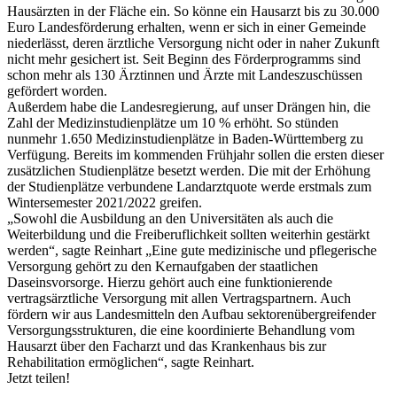
Hausärzten in der Fläche ein. So könne ein Hausarzt bis zu 30.000
Euro Landesförderung erhalten, wenn er sich in einer Gemeinde
niederlässt, deren ärztliche Versorgung nicht oder in naher Zukunft
nicht mehr gesichert ist. Seit Beginn des Förderprogramms sind
schon mehr als 130 Ärztinnen und Ärzte mit Landeszuschüssen
gefördert worden.
Außerdem habe die Landesregierung, auf unser Drängen hin, die
Zahl der Medizinstudienplätze um 10 % erhöht. So stünden
nunmehr 1.650 Medizinstudienplätze in Baden-Württemberg zu
Verfügung. Bereits im kommenden Frühjahr sollen die ersten dieser
zusätzlichen Studienplätze besetzt werden. Die mit der Erhöhung
der Studienplätze verbundene Landarztquote werde erstmals zum
Wintersemester 2021/2022 greifen.
„Sowohl die Ausbildung an den Universitäten als auch die
Weiterbildung und die Freiberuflichkeit sollten weiterhin gestärkt
werden“, sagte Reinhart „Eine gute medizinische und pflegerische
Versorgung gehört zu den Kernaufgaben der staatlichen
Daseinsvorsorge. Hierzu gehört auch eine funktionierende
vertragsärztliche Versorgung mit allen Vertragspartnern. Auch
fördern wir aus Landesmitteln den Aufbau sektorenübergreifender
Versorgungsstrukturen, die eine koordinierte Behandlung vom
Hausarzt über den Facharzt und das Krankenhaus bis zur
Rehabilitation ermöglichen“, sagte Reinhart.
Jetzt teilen!