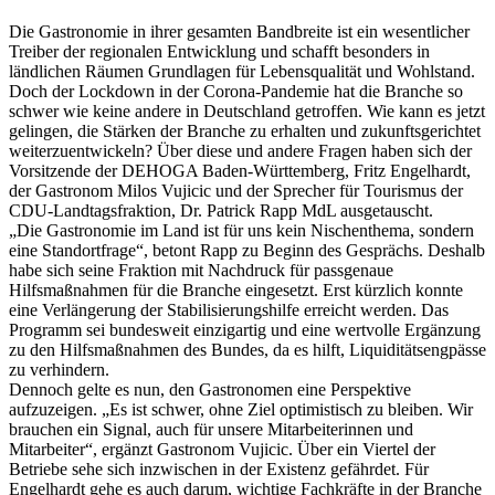
Die Gastronomie in ihrer gesamten Bandbreite ist ein wesentlicher
Treiber der regionalen Entwicklung und schafft besonders in
ländlichen Räumen Grundlagen für Lebensqualität und Wohlstand.
Doch der Lockdown in der Corona-Pandemie hat die Branche so
schwer wie keine andere in Deutschland getroffen. Wie kann es jetzt
gelingen, die Stärken der Branche zu erhalten und zukunftsgerichtet
weiterzuentwickeln? Über diese und andere Fragen haben sich der
Vorsitzende der DEHOGA Baden-Württemberg, Fritz Engelhardt,
der Gastronom Milos Vujicic und der Sprecher für Tourismus der
CDU-Landtagsfraktion, Dr. Patrick Rapp MdL ausgetauscht.
„Die Gastronomie im Land ist für uns kein Nischenthema, sondern
eine Standortfrage“, betont Rapp zu Beginn des Gesprächs. Deshalb
habe sich seine Fraktion mit Nachdruck für passgenaue
Hilfsmaßnahmen für die Branche eingesetzt. Erst kürzlich konnte
eine Verlängerung der Stabilisierungshilfe erreicht werden. Das
Programm sei bundesweit einzigartig und eine wertvolle Ergänzung
zu den Hilfsmaßnahmen des Bundes, da es hilft, Liquiditätsengpässe
zu verhindern.
Dennoch gelte es nun, den Gastronomen eine Perspektive
aufzuzeigen. „Es ist schwer, ohne Ziel optimistisch zu bleiben. Wir
brauchen ein Signal, auch für unsere Mitarbeiterinnen und
Mitarbeiter“, ergänzt Gastronom Vujicic. Über ein Viertel der
Betriebe sehe sich inzwischen in der Existenz gefährdet. Für
Engelhardt gehe es auch darum, wichtige Fachkräfte in der Branche