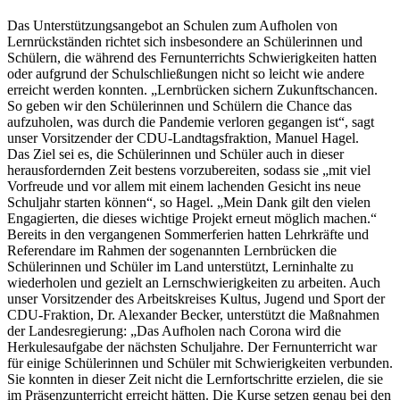
Das Unterstützungsangebot an Schulen zum Aufholen von
Lernrückständen richtet sich insbesondere an Schülerinnen und
Schülern, die während des Fernunterrichts Schwierigkeiten hatten
oder aufgrund der Schulschließungen nicht so leicht wie andere
erreicht werden konnten. „Lernbrücken sichern Zukunftschancen.
So geben wir den Schülerinnen und Schülern die Chance das
aufzuholen, was durch die Pandemie verloren gegangen ist“, sagt
unser Vorsitzender der CDU-Landtagsfraktion, Manuel Hagel.
Das Ziel sei es, die Schülerinnen und Schüler auch in dieser
herausfordernden Zeit bestens vorzubereiten, sodass sie „mit viel
Vorfreude und vor allem mit einem lachenden Gesicht ins neue
Schuljahr starten können“, so Hagel. „Mein Dank gilt den vielen
Engagierten, die dieses wichtige Projekt erneut möglich machen.“
Bereits in den vergangenen Sommerferien hatten Lehrkräfte und
Referendare im Rahmen der sogenannten Lernbrücken die
Schülerinnen und Schüler im Land unterstützt, Lerninhalte zu
wiederholen und gezielt an Lernschwierigkeiten zu arbeiten. Auch
unser Vorsitzender des Arbeitskreises Kultus, Jugend und Sport der
CDU-Fraktion, Dr. Alexander Becker, unterstützt die Maßnahmen
der Landesregierung: „Das Aufholen nach Corona wird die
Herkulesaufgabe der nächsten Schuljahre. Der Fernunterricht war
für einige Schülerinnen und Schüler mit Schwierigkeiten verbunden.
Sie konnten in dieser Zeit nicht die Lernfortschritte erzielen, die sie
im Präsenzunterricht erreicht hätten. Die Kurse setzen genau bei den