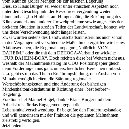
vom Kauf zu großer Mengen bis zur falschen Lagerung.
Dies, so Klaus Burger, sei weder unter ethischen Aspekten noch
unter dem Gesichtspunkt der Ressourcenvergeudung weiter
hinnehmbar. „Im Hinblick auf Hungersnöte, die Bekämpfung des
Klimawandels und anderer Umweltprobleme sowie angesichts der
prekären Situation in großen Teilen der Landwirtschaft, können wir
uns diese Verschwendung nicht länger leisten.
Zwar wurden seitens des Landwirtschaftsministeriums auch schon
in der Vergangenheit verschiedene Maßnahmen ergriffen wie bspw.
Aktionswochen, die Regionalkampagne „Natürlich. VON
DAHEIM.“ oder die mit dem DEHOGA-Verband entwickelte
„FÜR DAHEIM-BOX“. Doch reichten diese bei Weitem nicht aus,
weshalb der Maßnahmenkatalog im CDU-Positionspapier gleich
neun Forderungen aus ganz unterschiedlichen Bereichen umfasst.
U.a. geht es um das Thema Ernährungsbildung, den Ausbau von
Mitnahmemöglichkeiten, die Stärkung regionaler
Wertschöpfungsketten und eine Änderung des bisherigen
Mindesthaltbarkeitsdatums in Richtung einer „best before“-
Regelung.
Fraktionschef Manuel Hagel, dankte Klaus Burger und dem
Arbeitskreis für das Engagement gegen die
Lebensmittelverschwendung. Er begrüßte den Forderungskatalog
und will gemeinsam mit der Fraktion die geplanten Maßnahmen
zielstrebig verfolgen.
Jetzt teilen!