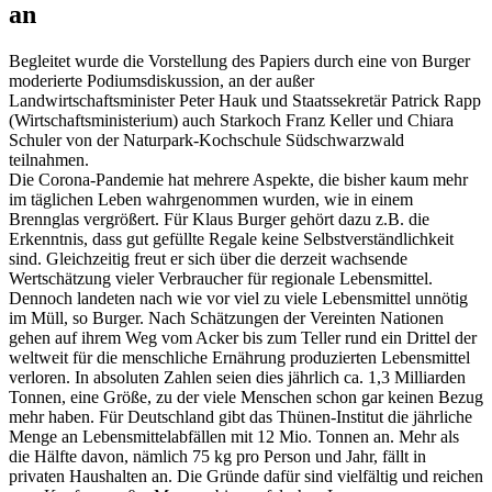
an
Begleitet wurde die Vorstellung des Papiers durch eine von Burger
moderierte Podiumsdiskussion, an der außer
Landwirtschaftsminister Peter Hauk und Staatssekretär Patrick Rapp
(Wirtschaftsministerium) auch Starkoch Franz Keller und Chiara
Schuler von der Naturpark-Kochschule Südschwarzwald
teilnahmen.
Die Corona-Pandemie hat mehrere Aspekte, die bisher kaum mehr
im täglichen Leben wahrgenommen wurden, wie in einem
Brennglas vergrößert. Für Klaus Burger gehört dazu z.B. die
Erkenntnis, dass gut gefüllte Regale keine Selbstverständlichkeit
sind. Gleichzeitig freut er sich über die derzeit wachsende
Wertschätzung vieler Verbraucher für regionale Lebensmittel.
Dennoch landeten nach wie vor viel zu viele Lebensmittel unnötig
im Müll, so Burger. Nach Schätzungen der Vereinten Nationen
gehen auf ihrem Weg vom Acker bis zum Teller rund ein Drittel der
weltweit für die menschliche Ernährung produzierten Lebensmittel
verloren. In absoluten Zahlen seien dies jährlich ca. 1,3 Milliarden
Tonnen, eine Größe, zu der viele Menschen schon gar keinen Bezug
mehr haben. Für Deutschland gibt das Thünen-Institut die jährliche
Menge an Lebensmittelabfällen mit 12 Mio. Tonnen an. Mehr als
die Hälfte davon, nämlich 75 kg pro Person und Jahr, fällt in
privaten Haushalten an. Die Gründe dafür sind vielfältig und reichen