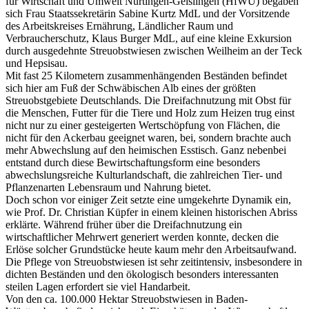
für Wirtschaft und Umwelt Nürtingen-Geislingen (HfWU) begaben
sich Frau Staatssekretärin Sabine Kurtz MdL und der Vorsitzende
des Arbeitskreises Ernährung, Ländlicher Raum und
Verbraucherschutz, Klaus Burger MdL, auf eine kleine Exkursion
durch ausgedehnte Streuobstwiesen zwischen Weilheim an der Teck
und Hepsisau.
Mit fast 25 Kilometern zusammenhängenden Beständen befindet
sich hier am Fuß der Schwäbischen Alb eines der größten
Streuobstgebiete Deutschlands. Die Dreifachnutzung mit Obst für
die Menschen, Futter für die Tiere und Holz zum Heizen trug einst
nicht nur zu einer gesteigerten Wertschöpfung von Flächen, die
nicht für den Ackerbau geeignet waren, bei, sondern brachte auch
mehr Abwechslung auf den heimischen Esstisch. Ganz nebenbei
entstand durch diese Bewirtschaftungsform eine besonders
abwechslungsreiche Kulturlandschaft, die zahlreichen Tier- und
Pflanzenarten Lebensraum und Nahrung bietet.
Doch schon vor einiger Zeit setzte eine umgekehrte Dynamik ein,
wie Prof. Dr. Christian Küpfer in einem kleinen historischen Abriss
erklärte. Während früher über die Dreifachnutzung ein
wirtschaftlicher Mehrwert generiert werden konnte, decken die
Erlöse solcher Grundstücke heute kaum mehr den Arbeitsaufwand.
Die Pflege von Streuobstwiesen ist sehr zeitintensiv, insbesondere in
dichten Beständen und den ökologisch besonders interessanten
steilen Lagen erfordert sie viel Handarbeit.
Von den ca. 100.000 Hektar Streuobstwiesen in Baden-