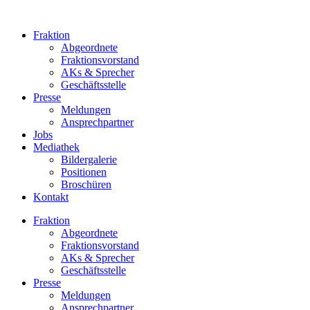
Zum
Inhalt
Fraktion
springen
Abgeordnete
Fraktions­vorstand
AKs & Sprecher
Geschäftsstelle
Presse
Meldungen
Ansprechpartner
Jobs
Mediathek
Bildergalerie
Positionen
Broschüren
Kontakt
Fraktion
Abgeordnete
Fraktions­vorstand
AKs & Sprecher
Geschäftsstelle
Presse
Meldungen
Ansprechpartner