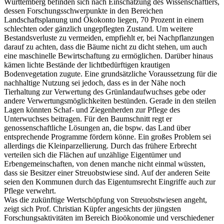
Württemberg befinden sich nach Einschätzung des Wissenschaftlers,
dessen Forschungsschwerpunkte in den Bereichen
Landschaftsplanung und Ökokonto liegen, 70 Prozent in einem
schlechten oder gänzlich ungepflegten Zustand. Um weitere
Bestandsverluste zu vermeiden, empfiehlt er, bei Nachpflanzungen
darauf zu achten, dass die Bäume nicht zu dicht stehen, um auch
eine maschinelle Bewirtschaftung zu ermöglichen. Darüber hinaus
kämen lichte Bestände der lichtbedürftigen krautigen
Bodenvegetation zugute. Eine grundsätzliche Voraussetzung für die
nachhaltige Nutzung sei jedoch, dass es in der Nähe noch
Tierhaltung zur Verwertung des Grünlandaufwuchses gebe oder
andere Verwertungsmöglichkeiten bestünden. Gerade in den steilen
Lagen könnten Schaf- und Ziegenherden zur Pflege des
Unterwuchses beitragen. Für den Baumschnitt regt er
genossenschaftliche Lösungen an, die bspw. das Land über
entsprechende Programme fördern könne. Ein großes Problem sei
allerdings die Kleinparzellierung. Durch das frühere Erbrecht
verteilen sich die Flächen auf unzählige Eigentümer und
Erbengemeinschaften, von denen manche nicht einmal wüssten,
dass sie Besitzer einer Streuobstwiese sind. Auf der anderen Seite
seien den Kommunen durch das Eigentumsrecht Eingriffe auch zur
Pflege verwehrt.
Was die zukünftige Wertschöpfung von Streuobstwiesen angeht,
zeigt sich Prof. Christian Küpfer angesichts der jüngsten
Forschungsaktivitäten im Bereich Bioökonomie und verschiedener