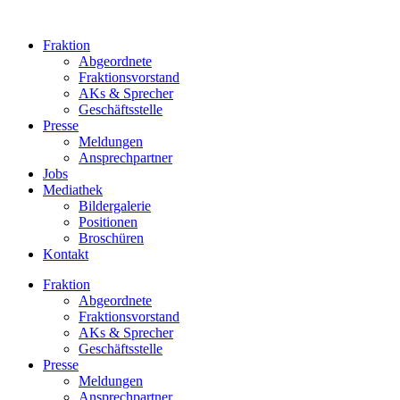
Zum
Inhalt
Fraktion
springen
Abgeordnete
Fraktions­vorstand
AKs & Sprecher
Geschäftsstelle
Presse
Meldungen
Ansprechpartner
Jobs
Mediathek
Bildergalerie
Positionen
Broschüren
Kontakt
Fraktion
Abgeordnete
Fraktions­vorstand
AKs & Sprecher
Geschäftsstelle
Presse
Meldungen
Ansprechpartner