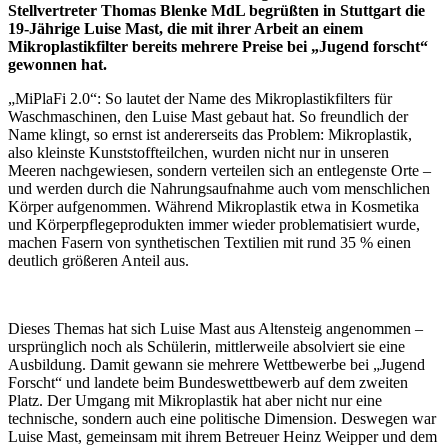
Stellvertreter Thomas Blenke MdL begrüßten in Stuttgart die
19-Jährige Luise Mast, die mit ihrer Arbeit an einem
Mikroplastikfilter bereits mehrere Preise bei „Jugend forscht“
gewonnen hat.
„MiPlaFi 2.0“: So lautet der Name des Mikroplastikfilters für
Waschmaschinen, den Luise Mast gebaut hat. So freundlich der
Name klingt, so ernst ist andererseits das Problem: Mikroplastik,
also kleinste Kunststoffteilchen, wurden nicht nur in unseren
Meeren nachgewiesen, sondern verteilen sich an entlegenste Orte –
und werden durch die Nahrungsaufnahme auch vom menschlichen
Körper aufgenommen. Während Mikroplastik etwa in Kosmetika
und Körperpflegeprodukten immer wieder problematisiert wurde,
machen Fasern von synthetischen Textilien mit rund 35 % einen
deutlich größeren Anteil aus.
Dieses Themas hat sich Luise Mast aus Altensteig angenommen –
ursprünglich noch als Schülerin, mittlerweile absolviert sie eine
Ausbildung. Damit gewann sie mehrere Wettbewerbe bei „Jugend
Forscht“ und landete beim Bundeswettbewerb auf dem zweiten
Platz. Der Umgang mit Mikroplastik hat aber nicht nur eine
technische, sondern auch eine politische Dimension. Deswegen war
Luise Mast, gemeinsam mit ihrem Betreuer Heinz Weipper und dem