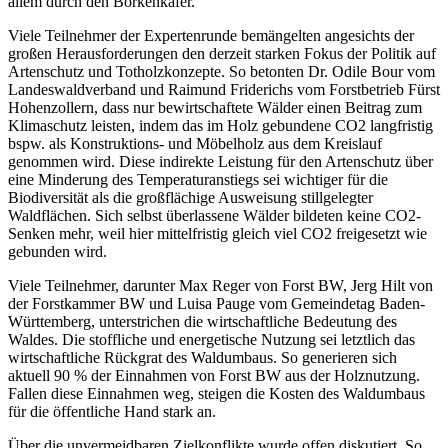
allem durch den Borkenkäfer.
Viele Teilnehmer der Expertenrunde bemängelten angesichts der
großen Herausforderungen den derzeit starken Fokus der Politik auf
Artenschutz und Totholzkonzepte. So betonten Dr. Odile Bour vom
Landeswaldverband und Raimund Friderichs vom Forstbetrieb Fürst
Hohenzollern, dass nur bewirtschaftete Wälder einen Beitrag zum
Klimaschutz leisten, indem das im Holz gebundene CO2 langfristig
bspw. als Konstruktions- und Möbelholz aus dem Kreislauf
genommen wird. Diese indirekte Leistung für den Artenschutz über
eine Minderung des Temperaturanstiegs sei wichtiger für die
Biodiversität als die großflächige Ausweisung stillgelegter
Waldflächen. Sich selbst überlassene Wälder bildeten keine CO2-
Senken mehr, weil hier mittelfristig gleich viel CO2 freigesetzt wie
gebunden wird.
Viele Teilnehmer, darunter Max Reger von Forst BW, Jerg Hilt von
der Forstkammer BW und Luisa Pauge vom Gemeindetag Baden-
Württemberg, unterstrichen die wirtschaftliche Bedeutung des
Waldes. Die stoffliche und energetische Nutzung sei letztlich das
wirtschaftliche Rückgrat des Waldumbaus. So generieren sich
aktuell 90 % der Einnahmen von Forst BW aus der Holznutzung.
Fallen diese Einnahmen weg, steigen die Kosten des Waldumbaus
für die öffentliche Hand stark an.
Über die unvermeidbaren Zielkonflikte wurde offen diskutiert. So