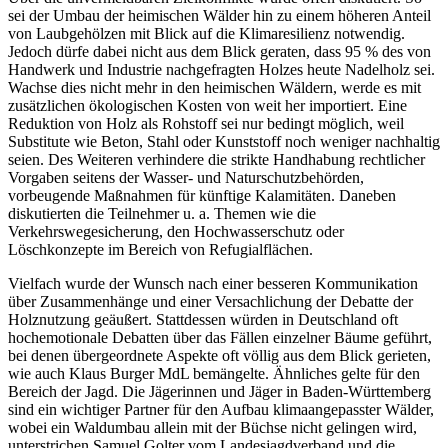
sei der Umbau der heimischen Wälder hin zu einem höheren Anteil
von Laubgehölzen mit Blick auf die Klimaresilienz notwendig.
Jedoch dürfe dabei nicht aus dem Blick geraten, dass 95 % des von
Handwerk und Industrie nachgefragten Holzes heute Nadelholz sei.
Wachse dies nicht mehr in den heimischen Wäldern, werde es mit
zusätzlichen ökologischen Kosten von weit her importiert. Eine
Reduktion von Holz als Rohstoff sei nur bedingt möglich, weil
Substitute wie Beton, Stahl oder Kunststoff noch weniger nachhaltig
seien. Des Weiteren verhindere die strikte Handhabung rechtlicher
Vorgaben seitens der Wasser- und Naturschutzbehörden,
vorbeugende Maßnahmen für künftige Kalamitäten. Daneben
diskutierten die Teilnehmer u. a. Themen wie die
Verkehrswegesicherung, den Hochwasserschutz oder
Löschkonzepte im Bereich von Refugialflächen.
Vielfach wurde der Wunsch nach einer besseren Kommunikation
über Zusammenhänge und einer Versachlichung der Debatte der
Holznutzung geäußert. Stattdessen würden in Deutschland oft
hochemotionale Debatten über das Fällen einzelner Bäume geführt,
bei denen übergeordnete Aspekte oft völlig aus dem Blick gerieten,
wie auch Klaus Burger MdL bemängelte. Ähnliches gelte für den
Bereich der Jagd. Die Jägerinnen und Jäger in Baden-Württemberg
sind ein wichtiger Partner für den Aufbau klimaangepasster Wälder,
wobei ein Waldumbau allein mit der Büchse nicht gelingen wird,
unterstrichen Samuel Golter vom Landesjagdverband und die