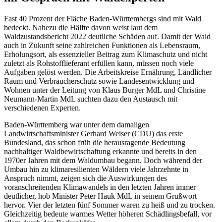
Fast 40 Prozent der Fläche Baden-Württembergs sind mit Wald
bedeckt. Nahezu die Hälfte davon weist laut dem
Waldzustandsbericht 2022 deutliche Schäden auf. Damit der Wald
auch in Zukunft seine zahlreichen Funktionen als Lebensraum,
Erholungsort, als essenzieller Beitrag zum Klimaschutz und nicht
zuletzt als Rohstofflieferant erfüllen kann, müssen noch viele
Aufgaben gelöst werden. Die Arbeitskreise Ernährung, Ländlicher
Raum und Verbraucherschutz sowie Landesentwicklung und
Wohnen unter der Leitung von Klaus Burger MdL und Christine
Neumann-Martin MdL suchten dazu den Austausch mit
verschiedenen Experten.
Baden-Württemberg war unter dem damaligen
Landwirtschaftsminister Gerhard Weiser (CDU) das erste
Bundesland, das schon früh die herausragende Bedeutung
nachhaltiger Waldbewirtschaftung erkannte und bereits in den
1970er Jahren mit dem Waldumbau begann. Doch während der
Umbau hin zu klimaresilienten Wäldern viele Jahrzehnte in
Anspruch nimmt, zeigen sich die Auswirkungen des
voranschreitenden Klimawandels in den letzten Jahren immer
deutlicher, hob Minister Peter Hauk MdL in seinem Grußwort
hervor. Vier der letzten fünf Sommer waren zu heiß und zu trocken.
Gleichzeitig bedeute warmes Wetter höheren Schädlingsbefall, vor