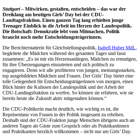
Stuttgart
– Mitwirken, gestalten, entscheiden – das war der
Dreiklang am heutigen Girls’ Day bei der CDU-
Landtagsfraktion. Einen ganzen Tag lang erhielten junge
Teenager Einblick in die Arbeit im Herzen der Landespolitik.
Die Botschaft: Demokratie lebt vom Mitmachen, Politik
braucht noch mehr Entscheidungsträgerinnen.
Die Berichterstatterin für Gleichstellungspolitik,
Isabell Huber MdL
,
begleitete die Mädchen während des gesamten Tages und fasst
zusammen: „Es ist mir ein Herzensanliegen, Mädchen zu ermutigen,
für ihre Überzeugungen einzutreten und sich politisch zu
engagieren. Denn wir alle profitieren von jungen, meinungsstarken,
top ausgebildeten Mädchen und Frauen. Der Girls’ Day bietet eine
tolle Gelegenheit für Entscheidungsträgerinnen von morgen, einen
Blick hinter die Kulissen der Landespolitik und der Arbeit der
CDU-Landtagsfraktion zu werfen. So können sie erfahren, wie sie
bereits heute die Zukunft aktiv mitgestalten können.“
Die CDU-Politikerin macht deutlich, wie wichtig es ist, die
Repräsentanz von Frauen in der Politik insgesamt zu erhöhen.
Deshalb sind der CDU-Fraktion junge Menschen übrigens auch an
anderen Tagen als Gäste zum Gespräch oder als Praktikantinnen
und Praktikanten herzlich willkommen – nicht nur am Girls’ Day.