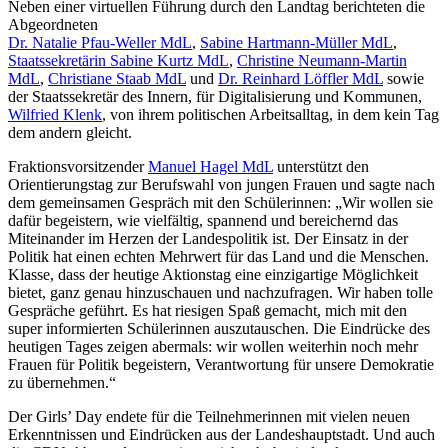
Neben einer virtuellen Führung durch den Landtag berichteten die
Abgeordneten
Dr. Natalie Pfau-Weller MdL
,
Sabine Hartmann-Müller MdL
,
Staatssekretärin Sabine Kurtz MdL
,
Christine Neumann-Martin
MdL
,
Christiane Staab MdL
und
Dr. Reinhard Löffler MdL
sowie
der Staatssekretär des Innern, für Digitalisierung und Kommunen,
Wilfried Klenk
, von ihrem politischen Arbeitsalltag, in dem kein Tag
dem andern gleicht.
Fraktionsvorsitzender
Manuel Hagel MdL
unterstützt den
Orientierungstag zur Berufswahl von jungen Frauen und sagte nach
dem gemeinsamen Gespräch mit den Schülerinnen: „Wir wollen sie
dafür begeistern, wie vielfältig, spannend und bereichernd das
Miteinander im Herzen der Landespolitik ist. Der Einsatz in der
Politik hat einen echten Mehrwert für das Land und die Menschen.
Klasse, dass der heutige Aktionstag eine einzigartige Möglichkeit
bietet, ganz genau hinzuschauen und nachzufragen. Wir haben tolle
Gespräche geführt. Es hat riesigen Spaß gemacht, mich mit den
super informierten Schülerinnen auszutauschen. Die Eindrücke des
heutigen Tages zeigen abermals: wir wollen weiterhin noch mehr
Frauen für Politik begeistern, Verantwortung für unsere Demokratie
zu übernehmen.“
Der Girls’ Day endete für die Teilnehmerinnen mit vielen neuen
Erkenntnissen und Eindrücken aus der Landeshauptstadt. Und auch