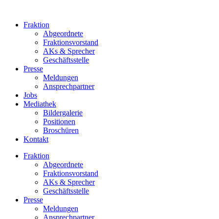
Zum
Inhalt
Fraktion
springen
Abgeordnete
Fraktions­vorstand
AKs & Sprecher
Geschäftsstelle
Presse
Meldungen
Ansprechpartner
Jobs
Mediathek
Bildergalerie
Positionen
Broschüren
Kontakt
Fraktion
Abgeordnete
Fraktions­vorstand
AKs & Sprecher
Geschäftsstelle
Presse
Meldungen
Ansprechpartner