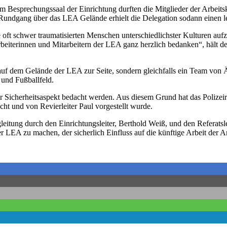
m Besprechungssaal der Einrichtung durften die Mitglieder der Arbeit
Rundgang über das LEA Gelände erhielt die Delegation sodann einen le
ie oft schwer traumatisierten Menschen unterschiedlichster Kulturen au
beiterinnen und Mitarbeitern der LEA ganz herzlich bedanken“, hält de
 auf dem Gelände der LEA zur Seite, sondern gleichfalls ein Team von
 und Fußballfeld.
r Sicherheitsaspekt bedacht werden. Aus diesem Grund hat das Polizei
cht und von Revierleiter Paul vorgestellt wurde.
leitung durch den Einrichtungsleiter, Berthold Weiß, und den Referats
 LEA zu machen, der sicherlich Einfluss auf die künftige Arbeit der Ar