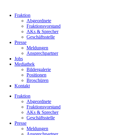
Zum
Inhalt
Fraktion
springen
Abgeordnete
Fraktions­vorstand
AKs & Sprecher
Geschäftsstelle
Presse
Meldungen
Ansprechpartner
Jobs
Mediathek
Bildergalerie
Positionen
Broschüren
Kontakt
Fraktion
Abgeordnete
Fraktions­vorstand
AKs & Sprecher
Geschäftsstelle
Presse
Meldungen
Ansprechpartner