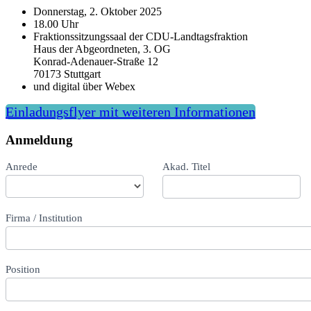
Donnerstag, 2. Oktober 2025
18.00 Uhr
Fraktionssitzungssaal der CDU-Landtagsfraktion
Haus der Abgeordneten, 3. OG
Konrad-Adenauer-Straße 12
70173 Stuttgart
und digital über Webex
Einladungsflyer mit weiteren Informationen
Anmeldung
Anmeldung
Anrede
Akad. Titel
Fachdialog
Familienpolitik
Firma / Institution
Position