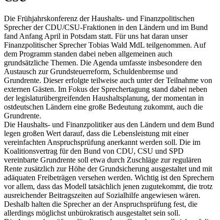
Die Frühjahrskonferenz der Haushalts- und Finanzpolitischen
Sprecher der CDU/CSU-Fraktionen in den Ländern und im Bund
fand Anfang April in Potsdam statt. Für uns hat daran unser
Finanzpolitischer Sprecher Tobias Wald MdL teilgenommen. Auf
dem Programm standen dabei neben allgemeinen auch
grundsätzliche Themen. Die Agenda umfasste insbesondere den
Austausch zur Grundsteuerreform, Schuldenbremse und
Grundrente. Dieser erfolgte teilweise auch unter der Teilnahme von
externen Gästen. Im Fokus der Sprechertagung stand dabei neben
der legislaturübergreifenden Haushaltsplanung, der momentan in
ostdeutschen Ländern eine große Bedeutung zukommt, auch die
Grundrente.
Die Haushalts- und Finanzpolitiker aus den Ländern und dem Bund
legen großen Wert darauf, dass die Lebensleistung mit einer
vereinfachten Anspruchsprüfung anerkannt werden soll. Die im
Koalitionsvertrag für den Bund von CDU, CSU und SPD
vereinbarte Grundrente soll etwa durch Zuschläge zur regulären
Rente zusätzlich zur Höhe der Grundsicherung ausgestaltet und mit
adäquaten Freibeträgen versehen werden. Wichtig ist den Sprechern
vor allem, dass das Modell tatsächlich jenen zugutekommt, die trotz
ausreichender Beitragszeiten auf Sozialhilfe angewiesen wären.
Deshalb halten die Sprecher an der Anspruchsprüfung fest, die
allerdings möglichst unbürokratisch ausgestaltet sein soll.