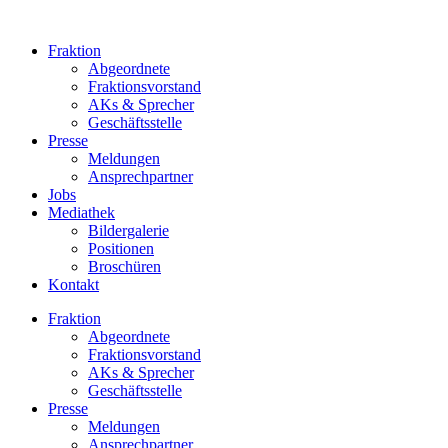
Zum
Inhalt
Fraktion
springen
Abgeordnete
Fraktions­vorstand
AKs & Sprecher
Geschäftsstelle
Presse
Meldungen
Ansprechpartner
Jobs
Mediathek
Bildergalerie
Positionen
Broschüren
Kontakt
Fraktion
Abgeordnete
Fraktions­vorstand
AKs & Sprecher
Geschäftsstelle
Presse
Meldungen
Ansprechpartner