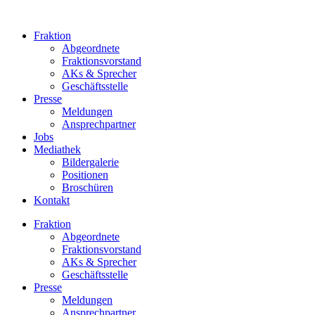
Zum
Inhalt
Fraktion
springen
Abgeordnete
Fraktions­vorstand
AKs & Sprecher
Geschäftsstelle
Presse
Meldungen
Ansprechpartner
Jobs
Mediathek
Bildergalerie
Positionen
Broschüren
Kontakt
Fraktion
Abgeordnete
Fraktions­vorstand
AKs & Sprecher
Geschäftsstelle
Presse
Meldungen
Ansprechpartner