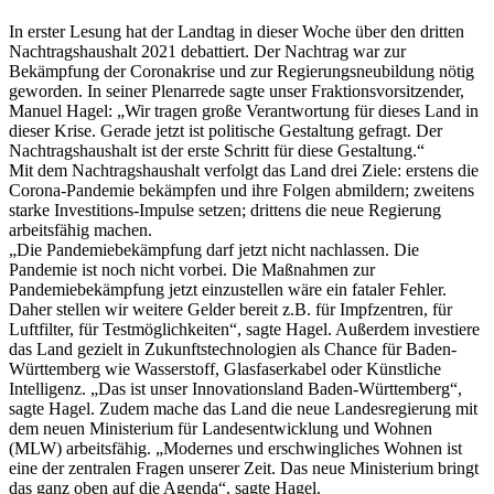
In erster Lesung hat der Landtag in dieser Woche über den dritten
Nachtragshaushalt 2021 debattiert. Der Nachtrag war zur
Bekämpfung der Coronakrise und zur Regierungsneubildung nötig
geworden. In seiner Plenarrede sagte unser Fraktionsvorsitzender,
Manuel Hagel: „Wir tragen große Verantwortung für dieses Land in
dieser Krise. Gerade jetzt ist politische Gestaltung gefragt. Der
Nachtragshaushalt ist der erste Schritt für diese Gestaltung.“
Mit dem Nachtragshaushalt verfolgt das Land drei Ziele: erstens die
Corona-Pandemie bekämpfen und ihre Folgen abmildern; zweitens
starke Investitions-Impulse setzen; drittens die neue Regierung
arbeitsfähig machen.
„Die Pandemiebekämpfung darf jetzt nicht nachlassen. Die
Pandemie ist noch nicht vorbei. Die Maßnahmen zur
Pandemiebekämpfung jetzt einzustellen wäre ein fataler Fehler.
Daher stellen wir weitere Gelder bereit z.B. für Impfzentren, für
Luftfilter, für Testmöglichkeiten“, sagte Hagel. Außerdem investiere
das Land gezielt in Zukunftstechnologien als Chance für Baden-
Württemberg wie Wasserstoff, Glasfaserkabel oder Künstliche
Intelligenz. „Das ist unser Innovationsland Baden-Württemberg“,
sagte Hagel. Zudem mache das Land die neue Landesregierung mit
dem neuen Ministerium für Landesentwicklung und Wohnen
(MLW) arbeitsfähig. „Modernes und erschwingliches Wohnen ist
eine der zentralen Fragen unserer Zeit. Das neue Ministerium bringt
das ganz oben auf die Agenda“, sagte Hagel.