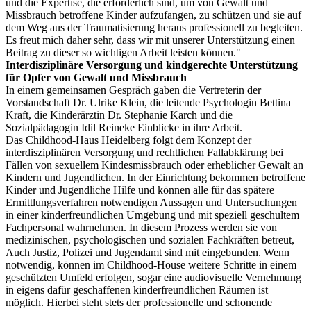
und die Expertise, die erforderlich sind, um von Gewalt und
Missbrauch betroffene Kinder aufzufangen, zu schützen und sie auf
dem Weg aus der Traumatisierung heraus professionell zu begleiten.
Es freut mich daher sehr, dass wir mit unserer Unterstützung einen
Beitrag zu dieser so wichtigen Arbeit leisten können."
Interdisziplinäre Versorgung und kindgerechte Unterstützung
für Opfer von Gewalt und Missbrauch
In einem gemeinsamen Gespräch gaben die Vertreterin der
Vorstandschaft Dr. Ulrike Klein, die leitende Psychologin Bettina
Kraft, die Kinderärztin Dr. Stephanie Karch und die
Sozialpädagogin Idil Reineke Einblicke in ihre Arbeit.
Das Childhood-Haus Heidelberg folgt dem Konzept der
interdisziplinären Versorgung und rechtlichen Fallabklärung bei
Fällen von sexuellem Kindesmissbrauch oder erheblicher Gewalt an
Kindern und Jugendlichen. In der Einrichtung bekommen betroffene
Kinder und Jugendliche Hilfe und können alle für das spätere
Ermittlungsverfahren notwendigen Aussagen und Untersuchungen
in einer kinderfreundlichen Umgebung und mit speziell geschultem
Fachpersonal wahrnehmen. In diesem Prozess werden sie von
medizinischen, psychologischen und sozialen Fachkräften betreut,
Auch Justiz, Polizei und Jugendamt sind mit eingebunden. Wenn
notwendig, können im Childhood-House weitere Schritte in einem
geschützten Umfeld erfolgen, sogar eine audiovisuelle Vernehmung
in eigens dafür geschaffenen kinderfreundlichen Räumen ist
möglich. Hierbei steht stets der professionelle und schonende