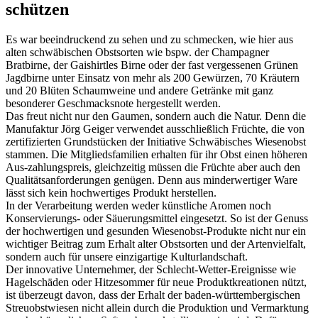
schützen
Es war beeindruckend zu sehen und zu schmecken, wie hier aus
alten schwäbischen Obstsorten wie bspw. der Champagner
Bratbirne, der Gaishirtles Birne oder der fast vergessenen Grünen
Jagdbirne unter Einsatz von mehr als 200 Gewürzen, 70 Kräutern
und 20 Blüten Schaumweine und andere Getränke mit ganz
besonderer Geschmacksnote hergestellt werden.
Das freut nicht nur den Gaumen, sondern auch die Natur. Denn die
Manufaktur Jörg Geiger verwendet ausschließlich Früchte, die von
zertifizierten Grundstücken der Initiative Schwäbisches Wiesenobst
stammen. Die Mitgliedsfamilien erhalten für ihr Obst einen höheren
Aus-zahlungspreis, gleichzeitig müssen die Früchte aber auch den
Qualitätsanforderungen genügen. Denn aus minderwertiger Ware
lässt sich kein hochwertiges Produkt herstellen.
In der Verarbeitung werden weder künstliche Aromen noch
Konservierungs- oder Säuerungsmittel eingesetzt. So ist der Genuss
der hochwertigen und gesunden Wiesenobst-Produkte nicht nur ein
wichtiger Beitrag zum Erhalt alter Obstsorten und der Artenvielfalt,
sondern auch für unsere einzigartige Kulturlandschaft.
Der innovative Unternehmer, der Schlecht-Wetter-Ereignisse wie
Hagelschäden oder Hitzesommer für neue Produktkreationen nützt,
ist überzeugt davon, dass der Erhalt der baden-württembergischen
Streuobstwiesen nicht allein durch die Produktion und Vermarktung