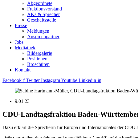
Abgeordnete
Fraktions­vorstand
AKs & Sprecher
Geschäftsstelle
Presse
Meldungen
Ansprechpartner
Jobs
Mediathek
Bildergalerie
Positionen
Broschüren
Kontakt
Facebook-f
Twitter
Instagram
Youtube
Linkedin-in
9.01.23
CDU-Landtagsfraktion Baden-Württemberg 
Dazu erklärt die Sprecherin für Europa und Internationales der CD
„Wir verurteilen den feigen und gewalttätigen Angriff auf die brasili