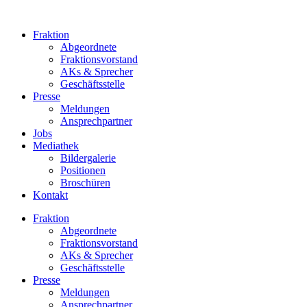
Zum
Inhalt
Fraktion
springen
Abgeordnete
Fraktions­vorstand
AKs & Sprecher
Geschäftsstelle
Presse
Meldungen
Ansprechpartner
Jobs
Mediathek
Bildergalerie
Positionen
Broschüren
Kontakt
Fraktion
Abgeordnete
Fraktions­vorstand
AKs & Sprecher
Geschäftsstelle
Presse
Meldungen
Ansprechpartner