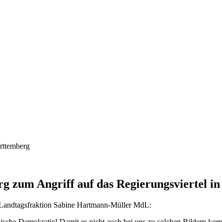
zum Angriff auf das Regierungsviertel in 
U-Landtagsfraktion Sabine Hartmann-Müller MdL:
anische Demokratie! Damit es nicht auch bei uns zu solchen Bildern komm