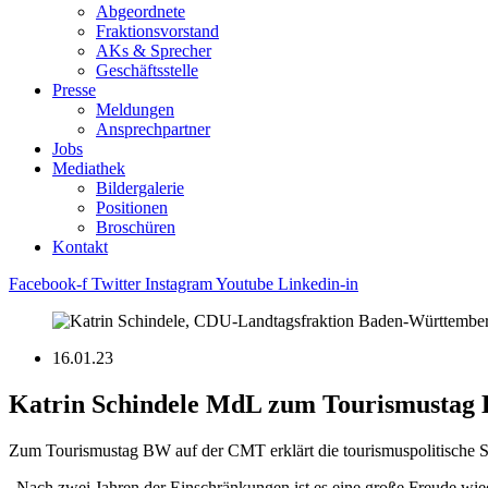
Abgeordnete
Fraktions­vorstand
AKs & Sprecher
Geschäftsstelle
Presse
Meldungen
Ansprechpartner
Jobs
Mediathek
Bildergalerie
Positionen
Broschüren
Kontakt
Facebook-f
Twitter
Instagram
Youtube
Linkedin-in
16.01.23
Katrin Schindele MdL zum Tourismustag
Zum Tourismustag BW auf der CMT erklärt die tourismuspolitische
„Nach zwei Jahren der Einschränkungen ist es eine große Freude wied