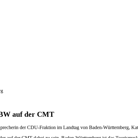
 BW auf der CMT
 Sprecherin der CDU-Fraktion im Landtag von Baden-Württemberg, Ka
er auf der CMT dabei zu sein. Baden-Württemberg ist das Tourismuslan