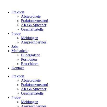
Zum
Inhalt
Fraktion
springen
Abgeordnete
Fraktions­vorstand
AKs & Sprecher
Geschäftsstelle
Presse
Meldungen
Ansprechpartner
Jobs
Mediathek
Bildergalerie
Positionen
Broschüren
Kontakt
Fraktion
Abgeordnete
Fraktions­vorstand
AKs & Sprecher
Geschäftsstelle
Presse
Meldungen
Ansprechpartner