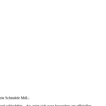
trin Schindele MdL:
d schlechthin – das zeigt sich ganz besonders am offiziellen