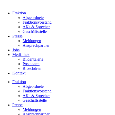
Zum
Inhalt
Fraktion
springen
Abgeordnete
Fraktions­vorstand
AKs & Sprecher
Geschäftsstelle
Presse
Meldungen
Ansprechpartner
Jobs
Mediathek
Bildergalerie
Positionen
Broschüren
Kontakt
Fraktion
Abgeordnete
Fraktions­vorstand
AKs & Sprecher
Geschäftsstelle
Presse
Meldungen
Ansprechpartner