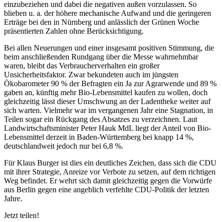
einzubeziehen und dabei die negativen außen vorzulassen. So
blieben u. a. der höhere mechanische Aufwand und die geringeren
Erträge bei den in Nürnberg und anlässlich der Grünen Woche
präsentierten Zahlen ohne Berücksichtigung.
Bei allen Neuerungen und einer insgesamt positiven Stimmung, die
beim anschließenden Rundgang über die Messe wahrnehmbar
waren, bleibt das Verbraucherverhalten ein großer
Unsicherheitsfaktor. Zwar bekundeten auch im jüngsten
Ökobarometer 90 % der Befragten ein Ja zur Agrarwende und 89 %
gaben an, künftig mehr Bio-Lebensmittel kaufen zu wollen, doch
gleichzeitig lässt dieser Umschwung an der Ladentheke weiter auf
sich warten. Vielmehr war im vergangenen Jahr eine Stagnation, in
Teilen sogar ein Rückgang des Absatzes zu verzeichnen. Laut
Landwirtschaftsminister Peter Hauk MdL liegt der Anteil von Bio-
Lebensmittel derzeit in Baden-Württemberg bei knapp 14 %,
deutschlandweit jedoch nur bei 6,8 %.
Für Klaus Burger ist dies ein deutliches Zeichen, dass sich die CDU
mit ihrer Strategie, Anreize vor Verbote zu setzen, auf dem richtigen
Weg befindet. Er wehrt sich damit gleichzeitig gegen die Vorwürfe
aus Berlin gegen eine angeblich verfehlte CDU-Politik der letzten
Jahre.
Jetzt teilen!