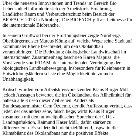
Über die neuesten Innovationen und Trends im Bereich Bio-
Lebensmittel informierte sich der Arbeitskreis Ernährung,
Ländlicher Raum und Verbraucherschutz beim Besuch der
BIOFACH 2023 in Nürnberg. Die BIOFACH gilt als Leitmesse für
die internationale Biobranche.
In seinem Grußwort bei der Eröffnungsfeier zeigte Nürnbergs
Oberbürgermeister Marcus König auf, welche Wege seine Stadt auf
kommunaler Ebene beschreitet, um den Ökolandbau
voranzubringen. Die Bedeutung ökologischer Landwirtschaft im
internationalen Zusammenhang beschrieb Karen Mapusa, die
Vorsitzende von IFOAM, der Internationalen Vereinigung der
ökologischen Landbaubewegung. Insbesondere für Kleinbauern in
Entwicklungsländern sei sie eine Möglichkeit hin zu mehr
Unabhängigkeit.
Kritisch wurden vom Arbeitskreisvorsitzenden Klaus Burger MdL
jedoch Aussagen bewertet, die im Ökolandbau das Allheilmittel für
nahezu alle Krisen dieser Zeit sehen. Anders als
Bundesagrarminister Cem Özdemir, der die Auffassung vertrat, dass
jeder, der das anders sehe, falsch liege, wirbt Klaus Burger
zusammen mit dem umweltpolitischen Sprecher der CDU-
Landtagsfraktion, Raimund Haser MdL, dafür, stärker zu
differenzieren. Es sei letztlich nicht zielführend, bspw. in die
Klimabilanz des Ökolandbaus nur die positiven Effekte