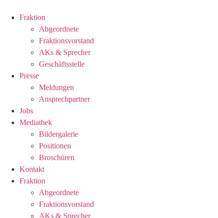
Zum
Inhalt
Fraktion
springen
Abgeordnete
Fraktions­vorstand
AKs & Sprecher
Geschäftsstelle
Presse
Meldungen
Ansprechpartner
Jobs
Mediathek
Bildergalerie
Positionen
Broschüren
Kontakt
Fraktion
Abgeordnete
Fraktions­vorstand
AKs & Sprecher