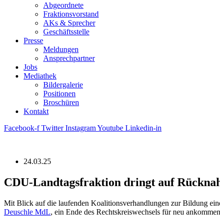
Abgeordnete
Fraktions­vorstand
AKs & Sprecher
Geschäftsstelle
Presse
Meldungen
Ansprechpartner
Jobs
Mediathek
Bildergalerie
Positionen
Broschüren
Kontakt
Facebook-f
Twitter
Instagram
Youtube
Linkedin-in
24.03.25
CDU-Landtagsfraktion dringt auf Rücknah
Mit Blick auf die laufenden Koalitionsverhandlungen zur Bildung ein
Deuschle MdL
, ein Ende des Rechtskreiswechsels für neu ankommen