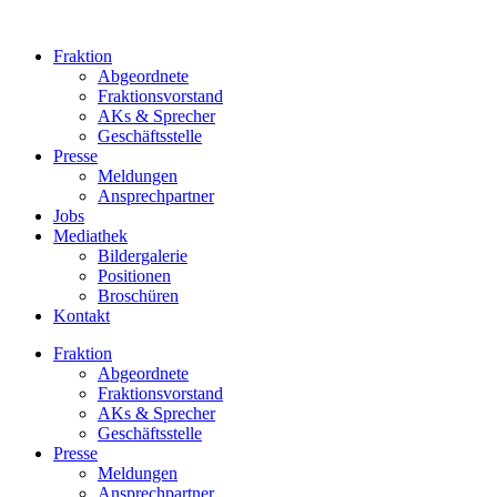
Zum
Inhalt
Fraktion
springen
Abgeordnete
Fraktions­vorstand
AKs & Sprecher
Geschäftsstelle
Presse
Meldungen
Ansprechpartner
Jobs
Mediathek
Bildergalerie
Positionen
Broschüren
Kontakt
Fraktion
Abgeordnete
Fraktions­vorstand
AKs & Sprecher
Geschäftsstelle
Presse
Meldungen
Ansprechpartner