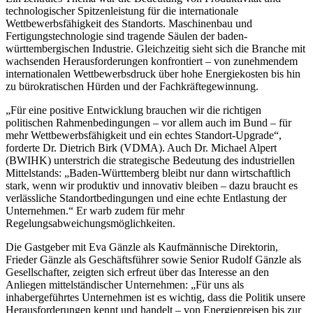
technologischer Spitzenleistung für die internationale
Wettbewerbsfähigkeit des Standorts. Maschinenbau und
Fertigungstechnologie sind tragende Säulen der baden-
württembergischen Industrie. Gleichzeitig sieht sich die Branche mit
wachsenden Herausforderungen konfrontiert – von zunehmendem
internationalen Wettbewerbsdruck über hohe Energiekosten bis hin
zu bürokratischen Hürden und der Fachkräftegewinnung.
„Für eine positive Entwicklung brauchen wir die richtigen
politischen Rahmenbedingungen – vor allem auch im Bund – für
mehr Wettbewerbsfähigkeit und ein echtes Standort-Upgrade“,
forderte Dr. Dietrich Birk (VDMA). Auch Dr. Michael Alpert
(BWIHK) unterstrich die strategische Bedeutung des industriellen
Mittelstands: „Baden-Württemberg bleibt nur dann wirtschaftlich
stark, wenn wir produktiv und innovativ bleiben – dazu braucht es
verlässliche Standortbedingungen und eine echte Entlastung der
Unternehmen.“ Er warb zudem für mehr
Regelungsabweichungsmöglichkeiten.
Die Gastgeber mit Eva Gänzle als Kaufmännische Direktorin,
Frieder Gänzle als Geschäftsführer sowie Senior Rudolf Gänzle als
Gesellschafter, zeigten sich erfreut über das Interesse an den
Anliegen mittelständischer Unternehmen: „Für uns als
inhabergeführtes Unternehmen ist es wichtig, dass die Politik unsere
Herausforderungen kennt und handelt – von Energiepreisen bis zur