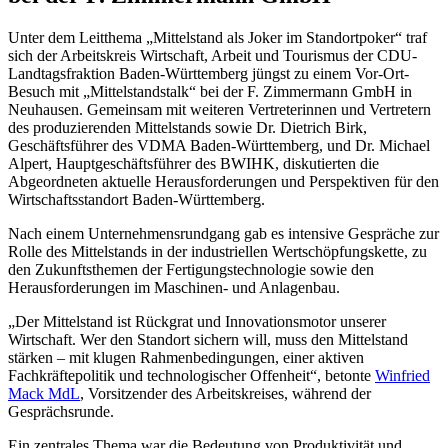
Unter dem Leitthema „Mittelstand als Joker im Standortpoker“ traf
sich der Arbeitskreis Wirtschaft, Arbeit und Tourismus der CDU-
Landtagsfraktion Baden-Württemberg jüngst zu einem Vor-Ort-
Besuch mit „Mittelstandstalk“ bei der F. Zimmermann GmbH in
Neuhausen. Gemeinsam mit weiteren Vertreterinnen und Vertretern
des produzierenden Mittelstands sowie Dr. Dietrich Birk,
Geschäftsführer des VDMA Baden-Württemberg, und Dr. Michael
Alpert, Hauptgeschäftsführer des BWIHK, diskutierten die
Abgeordneten aktuelle Herausforderungen und Perspektiven für den
Wirtschaftsstandort Baden-Württemberg.
Nach einem Unternehmensrundgang gab es intensive Gespräche zur
Rolle des Mittelstands in der industriellen Wertschöpfungskette, zu
den Zukunftsthemen der Fertigungstechnologie sowie den
Herausforderungen im Maschinen- und Anlagenbau.
„Der Mittelstand ist Rückgrat und Innovationsmotor unserer
Wirtschaft. Wer den Standort sichern will, muss den Mittelstand
stärken – mit klugen Rahmenbedingungen, einer aktiven
Fachkräftepolitik und technologischer Offenheit“, betonte
Winfried
Mack MdL
, Vorsitzender des Arbeitskreises, während der
Gesprächsrunde.
Ein zentrales Thema war die Bedeutung von Produktivität und