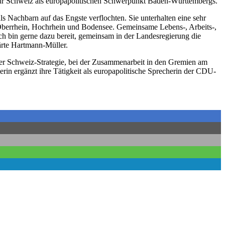
zur Schweiz als europapolitischen Schwerpunkt Baden-Württembergs.
s Nachbarn auf das Engste verflochten. Sie unterhalten eine sehr
Oberrhein, Hochrhein und Bodensee. Gemeinsame Lebens-, Arbeits-,
ch bin gerne dazu bereit, gemeinsam in der Landesregierung die
ärte Hartmann-Müller.
der Schweiz-Strategie, bei der Zusammenarbeit in den Gremien am
rin ergänzt ihre Tätigkeit als europapolitische Sprecherin der CDU-