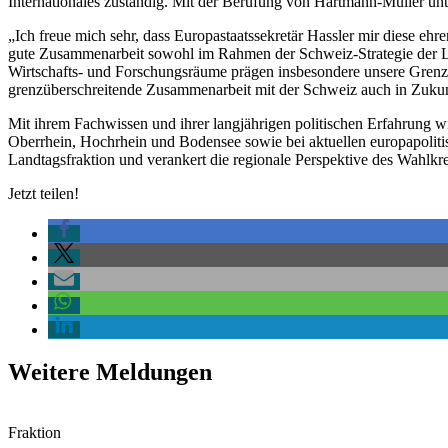
Internationales zuständig. Mit der Berufung von Hartmann-Müller u
„Ich freue mich sehr, dass Europastaatssekretär Hassler mir diese eh
gute Zusammenarbeit sowohl im Rahmen der Schweiz-Strategie der L
Wirtschafts- und Forschungsräume prägen insbesondere unsere Grenzre
grenzüberschreitende Zusammenarbeit mit der Schweiz auch in Zukunft
Mit ihrem Fachwissen und ihrer langjährigen politischen Erfahrung 
Oberrhein, Hochrhein und Bodensee sowie bei aktuellen europapolitisc
Landtagsfraktion und verankert die regionale Perspektive des Wahlkre
Jetzt teilen!
Weitere Meldungen
Fraktion