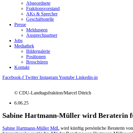
Abgeordnete
Fraktions­vorstand
AKs & Sprecher
Geschäftsstelle
Presse
Meldungen
Ansprechpartner
Jobs
Mediathek
Bildergalerie
Positionen
Broschüren
Kontakt
Facebook-f
Twitter
Instagram
Youtube
Linkedin-in
© CDU-Landtagsfraktion/Marcel Ditrich
6.06.25
Sabine Hartmann-Müller wird Beraterin f
Sabine Hartmann-Müller MdL
wird künftig persönliche Beraterin von