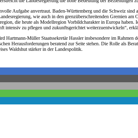
nterstreicht die Landesregierung die hohe Bedeutung der Beziehungen 
renvolle Aufgabe anvertraut. Baden-Württemberg und die Schweiz sind al
andesregierung, wie auch in den grenzüberschreitenden Gremien am 
gion, die heute als Modellregion Vorbildcharakter in Europa haben. I
 intensiv zu pflegen und zukunftsgerichtet weiterzuentwickeln“, erkl
wird Hartmann-Müller Staatssekretär Hassler insbesondere im Rahmen 
hen Herausforderungen beratend zur Seite stehen. Die Rolle als Berate
ises Waldshut stärker in der Landespolitik.