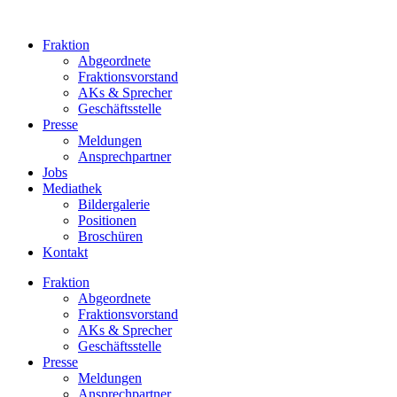
Zum
Inhalt
Fraktion
springen
Abgeordnete
Fraktions­vorstand
AKs & Sprecher
Geschäftsstelle
Presse
Meldungen
Ansprechpartner
Jobs
Mediathek
Bildergalerie
Positionen
Broschüren
Kontakt
Fraktion
Abgeordnete
Fraktions­vorstand
AKs & Sprecher
Geschäftsstelle
Presse
Meldungen
Ansprechpartner